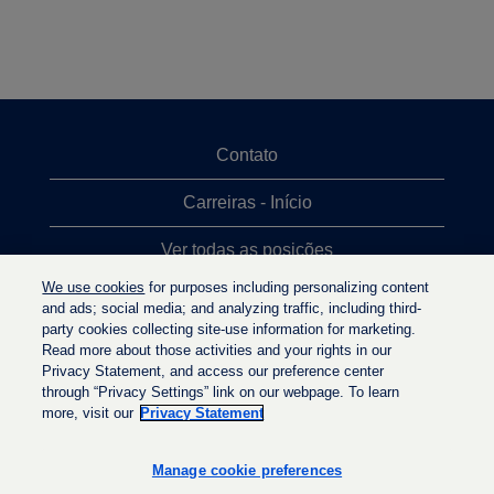
Contato
Carreiras - Início
Ver todas as posições
We use cookies
for purposes including personalizing content
Posições mais procuradas
and ads; social media; and analyzing traffic, including third-
party cookies collecting site-use information for marketing.
Política de privacidade
Read more about those activities and your rights in our
Privacy Statement, and access our preference center
through “Privacy Settings” link on our webpage. To learn
more, visit our
Privacy Statement
A
A
A
b
b
b
r
r
Manage cookie preferences
r
e
e