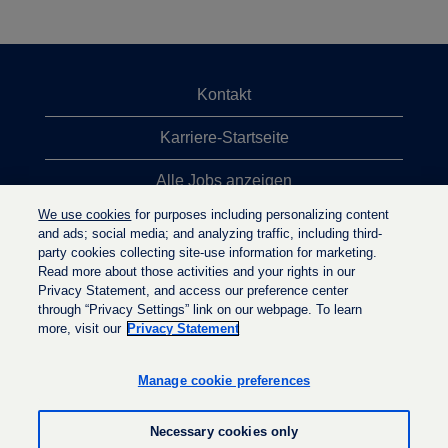
Kontakt
Karriere-Startseite
Alle Jobs anzeigen
We use cookies
for purposes including personalizing content
Top-Jobsuchen
and ads; social media; and analyzing traffic, including third-
party cookies collecting site-use information for marketing.
Datenschutzrichtlinie
Read more about those activities and your rights in our
Privacy Statement, and access our preference center
through “Privacy Settings” link on our webpage. To learn
more, visit our
Privacy Statement
W
W
W
i
i
i
r
r
Manage cookie preferences
r
d
d
d
a
a
a
u
u
Necessary cookies only
u
f
f