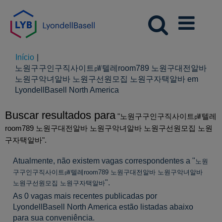
Início
|
노원구구인구직사이트㎺텔레room789 노원구대전알바
노원구악녀알바 노원구선원모집 노원구자택알바 em
(página
LyondellBasell North America
atual)
Buscar resultados para
"노원구구인구직사이트㎺텔레
room789 노원구대전알바 노원구악녀알바 노원구선원모집 노원
구자택알바".
Atualmente, não existem vagas correspondentes a "
노원
구구인구직사이트㎺텔레room789 노원구대전알바 노원구악녀알바
".
노원구선원모집 노원구자택알바
As 0 vagas mais recentes publicadas por
LyondellBasell North America estão listadas abaixo
para sua conveniência.