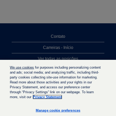
Contato
Carreiras - Início
Ver todas as posições
We use cookies
for purposes including personalizing content
Posições mais procuradas
and ads; social media; and analyzing traffic, including third-
party cookies collecting site-use information for marketing.
Política de privacidade
Read more about those activities and your rights in our
Privacy Statement, and access our preference center
through “Privacy Settings” link on our webpage. To learn
more, visit our
Privacy Statement
A
A
A
b
b
b
r
r
Manage cookie preferences
r
e
e