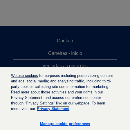
Contato
Carreiras - Início
Ver todas as posições
We use cookies
for purposes including personalizing content
Posições mais procuradas
and ads; social media; and analyzing traffic, including third-
party cookies collecting site-use information for marketing.
Política de privacidade
Read more about those activities and your rights in our
Privacy Statement, and access our preference center
through “Privacy Settings” link on our webpage. To learn
more, visit our
Privacy Statement
A
A
A
b
b
b
r
r
Manage cookie preferences
r
e
e