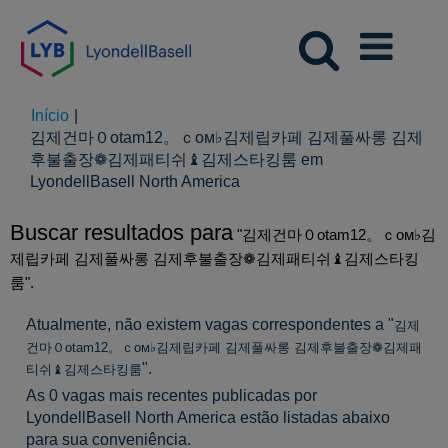
Início
|
김제건마０otam12。ｃом♭김제립카페 김제풀싸롱 김제
후불출장❁김제패티쉬♝김제스타킹룸 em
(página
LyondellBasell North America
atual)
Buscar resultados para
"김제건마０otam12。ｃом♭김
제립카페 김제풀싸롱 김제후불출장❁김제패티쉬♝김제스타킹
룸".
Atualmente, não existem vagas correspondentes a "
김제
건마０otam12。ｃом♭김제립카페 김제풀싸롱 김제후불출장❁김제패
".
티쉬♝김제스타킹룸
As 0 vagas mais recentes publicadas por
LyondellBasell North America estão listadas abaixo
para sua conveniência.