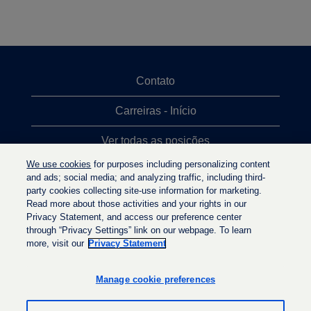
Contato
Carreiras - Início
Ver todas as posições
We use cookies
for purposes including personalizing content
Posições mais procuradas
and ads; social media; and analyzing traffic, including third-
party cookies collecting site-use information for marketing.
Política de privacidade
Read more about those activities and your rights in our
Privacy Statement, and access our preference center
through “Privacy Settings” link on our webpage. To learn
more, visit our
Privacy Statement
A
A
A
b
b
b
r
r
Manage cookie preferences
r
e
e
e
e
e
e