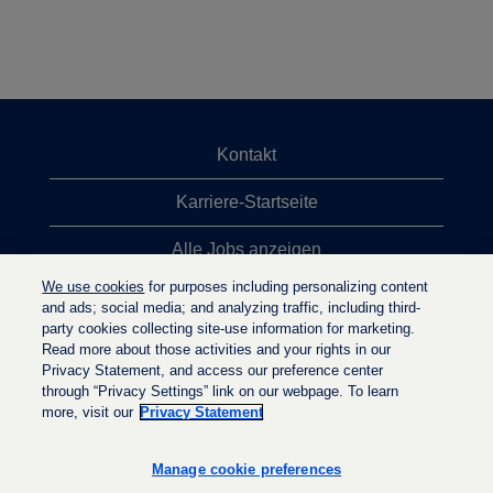
Kontakt
Karriere-Startseite
Alle Jobs anzeigen
We use cookies
for purposes including personalizing content
Top-Jobsuchen
and ads; social media; and analyzing traffic, including third-
party cookies collecting site-use information for marketing.
Datenschutzrichtlinie
Read more about those activities and your rights in our
Privacy Statement, and access our preference center
through “Privacy Settings” link on our webpage. To learn
more, visit our
Privacy Statement
W
W
W
i
i
i
r
r
Manage cookie preferences
r
d
d