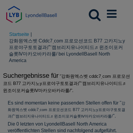
Startseite
|
강화원엑스벳 Cddc7ͺcom 프로모션코드 B77 고카지노у
프로야구토토결과ㄬ캠브리지유나이티드♬윈조이포커
슬롯Ⅳ마카오바카라룰/ bei LyondellBasell North
(aktuelle
America
Seite)
Suchergebnisse für
"강화원엑스벳 cddc7ͺcom 프로모션
코드 B77 고카지노у프로야구토토결과ㄬ캠브리지유나이티드♬
윈조이포커슬롯Ⅳ마카오바카라룰/".
Es sind momentan keine passenden Stellen offen für "
강
화원엑스벳 cddc7ͺcom 프로모션코드 B77 고카지노у프로야구토토결
".
과ㄬ캠브리지유나이티드♬윈조이포커슬롯Ⅳ마카오바카라룰/
Die 0 letzten von LyondellBasell North America
veröffentlichten Stellen sind nachfolgend aufgeführt.