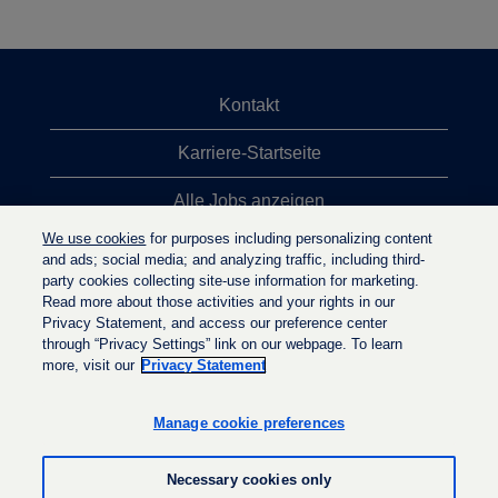
Kontakt
Karriere-Startseite
Alle Jobs anzeigen
We use cookies
for purposes including personalizing content
Top-Jobsuchen
and ads; social media; and analyzing traffic, including third-
party cookies collecting site-use information for marketing.
Datenschutzrichtlinie
Read more about those activities and your rights in our
Privacy Statement, and access our preference center
through “Privacy Settings” link on our webpage. To learn
more, visit our
Privacy Statement
W
W
W
i
i
i
r
r
Manage cookie preferences
r
d
d
d
a
a
a
u
u
Necessary cookies only
u
f
f