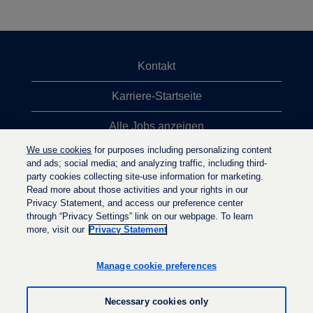
Kontakt
Karriere-Startseite
Alle Jobs anzeigen
We use cookies
for purposes including personalizing content
Top-Jobsuchen
and ads; social media; and analyzing traffic, including third-
party cookies collecting site-use information for marketing.
Datenschutzrichtlinie
Read more about those activities and your rights in our
Privacy Statement, and access our preference center
through “Privacy Settings” link on our webpage. To learn
more, visit our
Privacy Statement
W
W
W
i
i
i
r
r
Manage cookie preferences
r
d
d
d
a
a
a
u
u
Necessary cookies only
u
f
f