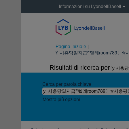
Informazioni su LyondellBasell
Pagina iniziale
|
Y 시흥당일지급²‘텔레room789〕✮시흥
Risultati di ricerca per
"y 시흥
Cerca per parola chiave
Mostra più opzioni