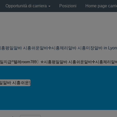
Opportunità di carriera
Posizioni
Home page carri
평일알바 시흥쉬운알바✢시흥체리알바 시흥미장알바 in LyondellBase
당일지급²‘텔레room789〕✮시흥평일알바 시흥쉬운알바✢시흥체리알바