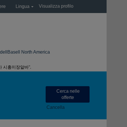
Visualizza profilo
ere
Lingua
(pagina
ll North America
corrente)
 시흥미장알바".
Cancella