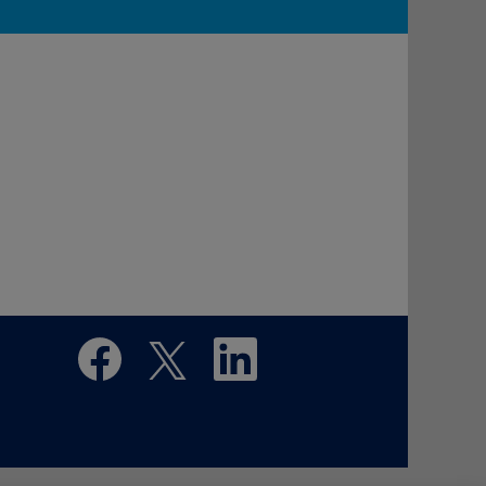
在
在
在
新
新
新
选
选
选
项
项
项
卡
卡
卡
中
中
中
打
打
打
开
开
开
。
。