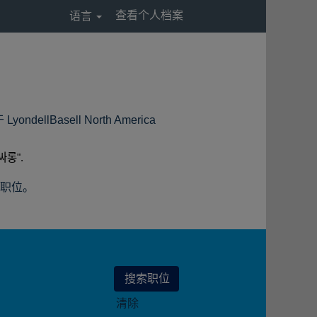
查看个人档案
语言
（当
lBasell North America
前
页
롱".
面）
缺职位。
清除