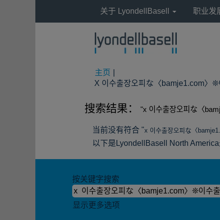
关于 LyondellBasell
职业发
主页
|
X 이수출장오피な〈bamje1.com〉❊이
搜索结果：
"x 이수출장오피な〈bam
当前没有符合 "
x 이수출장오피な〈bamje
以下是LyondellBasell North 
按关键字搜索
显示更多选项