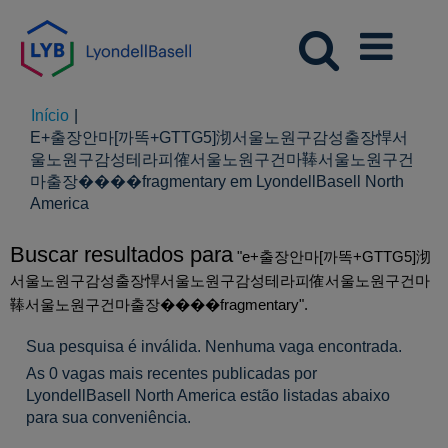
Início
|
E+출장안마[까똑+GTTG5]沏서울노원구감성출장悍서
울노원구감성테라피傕서울노원구건마䩬서울노원구건
마출장����fragmentary em LyondellBasell North
(página
America
atual)
Buscar resultados para
"e+출장안마[까똑+GTTG5]沏
서울노원구감성출장悍서울노원구감성테라피傕서울노원구건마
䩬서울노원구건마출장����fragmentary".
Sua pesquisa é inválida. Nenhuma vaga encontrada.
As 0 vagas mais recentes publicadas por
LyondellBasell North America estão listadas abaixo
para sua conveniência.