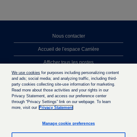
Nous contacter
Accueil de l'espace Carrière
Afficher tous les postes
We use cookies
for purposes including personalizing content
Principales recherches d'emploi
and ads; social media; and analyzing traffic, including third-
party cookies collecting site-use information for marketing.
Politique de confidentialité
Read more about those activities and your rights in our
Privacy Statement, and access our preference center
through “Privacy Settings” link on our webpage. To learn
more, visit our
Privacy Statement
S
S
S
’
’
’
o
o
Manage cookie preferences
o
u
u
u
v
v
v