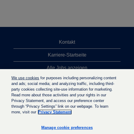
Kontakt
Karriere-Startseite
Alle Jobs anzeigen
We use cookies
for purposes including personalizing content
Top-Jobsuchen
and ads; social media; and analyzing traffic, including third-
party cookies collecting site-use information for marketing.
Datenschutzrichtlinie
Read more about those activities and your rights in our
Privacy Statement, and access our preference center
through “Privacy Settings” link on our webpage. To learn
more, visit our
Privacy Statement
W
W
W
i
i
i
r
r
Manage cookie preferences
r
d
d