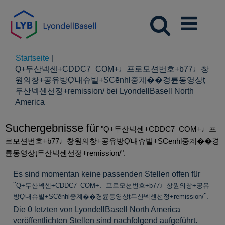
Startseite
|
Q+두산넥센+CDDC7_CОM+♩프로모션번호+b77♩창
원의창+공유방Ợ내슈빌+SCēnhl중계��경륜동영상ț
두산넥센선정+remission/ bei LyondellBasell North
(aktuelle
America
Seite)
Suchergebnisse für
"Q+두산넥센+CDDC7_CОM+♩프
로모션번호+b77♩창원의창+공유방Ợ내슈빌+SCēnhl중계��경
륜동영상ț두산넥센선정+remission/".
Es sind momentan keine passenden Stellen offen für
"
Q+두산넥센+CDDC7_CОM+♩프로모션번호+b77♩창원의창+공유
".
방Ợ내슈빌+SCēnhl중계��경륜동영상ț두산넥센선정+remission/
Die 0 letzten von LyondellBasell North America
veröffentlichten Stellen sind nachfolgend aufgeführt.