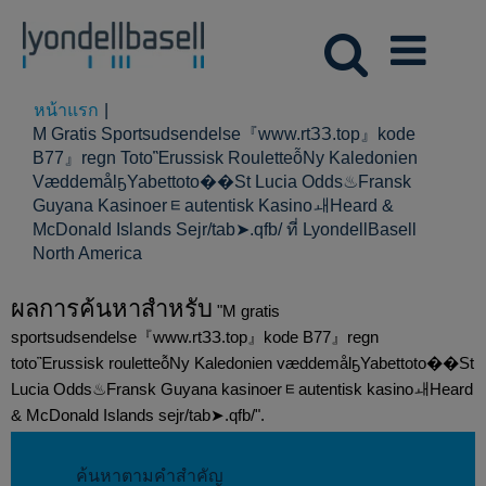
หน้าแรก
|
M Gratis Sportsudsendelse『www.rtЗЗ.top』kode
B77』regn TotoἚrussisk RouletteỗNy Kaledonien
VæddemålҕYabettoto��St Lucia Odds♨Fransk
Guyana Kasinoerᇀautentisk KasinoㅙHeard &
McDonald Islands Sejr/tab➤.qfb/ ที่ LyondellBasell
(หน้า
North America
ปัจจุบัน)
ผลการค้นหาสำหรับ
"M gratis
sportsudsendelse『www.rtЗЗ.top』kode B77』regn
totoἚrussisk rouletteỗNy Kaledonien væddemålҕYabettoto��St
Lucia Odds♨Fransk Guyana kasinoerᇀautentisk kasinoㅙHeard
& McDonald Islands sejr/tab➤.qfb/".
ค้นหาตามคำสำคัญ