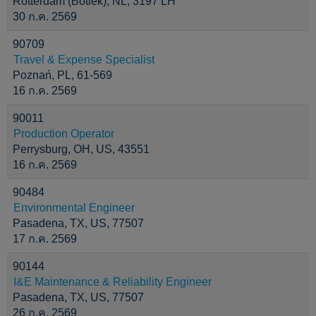
Rotterdam (Botlek), NL, 3197 LH
30 ก.ค. 2569
90709
Travel & Expense Specialist
Poznań, PL, 61-569
16 ก.ค. 2569
90011
Production Operator
Perrysburg, OH, US, 43551
16 ก.ค. 2569
90484
Environmental Engineer
Pasadena, TX, US, 77507
17 ก.ค. 2569
90144
I&E Maintenance & Reliability Engineer
Pasadena, TX, US, 77507
26 ก.ค. 2569