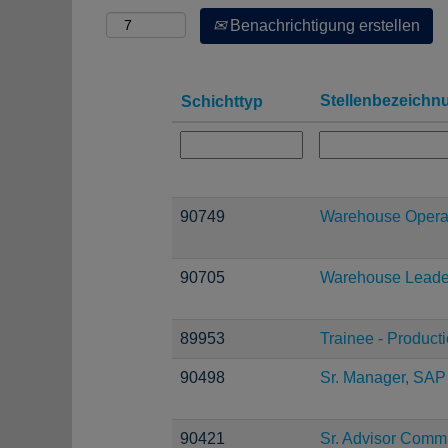
Benachrichtigung erstellen
Stellenbezeich
Schichttyp
90749
Warehouse Operat
90705
Warehouse Leade
89953
Trainee - Product
90498
Sr. Manager, SAP
90421
Sr. Advisor Comm