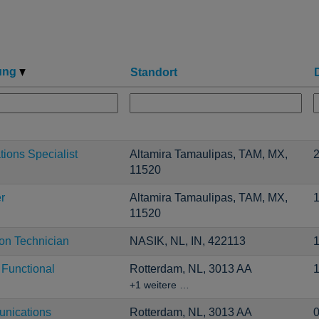
nung
Standort
ions Specialist
Altamira Tamaulipas, TAM, MX,
2
11520
r
Altamira Tamaulipas, TAM, MX,
1
11520
ion Technician
NASIK, NL, IN, 422113
1
 Functional
Rotterdam, NL, 3013 AA
1
+1 weitere …
unications
Rotterdam, NL, 3013 AA
0