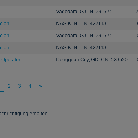
Vadodara, GJ, IN, 391775
2
cian
NASIK, NL, IN, 422113
3
cian
Vadodara, GJ, IN, 391775
0
cian
NASIK, NL, IN, 422113
1
 Operator
Dongguan City, GD, CN, 523520
0
2
3
4
»
achrichtigung erhalten