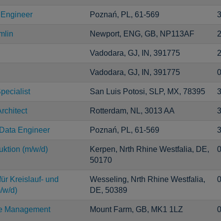
 Engineer
Poznań, PL, 61-569
3
mlin
Newport, ENG, GB, NP113AF
2
Vadodara, GJ, IN, 391775
2
Vadodara, GJ, IN, 391775
0
pecialist
San Luis Potosi, SLP, MX, 78395
3
rchitect
Rotterdam, NL, 3013 AA
3
l Data Engineer
Poznań, PL, 61-569
3
uktion (m/w/d)
Kerpen, Nrth Rhine Westfalia, DE,
0
50170
ür Kreislauf- und
Wesseling, Nrth Rhine Westfalia,
0
m/w/d)
DE, 50389
ce Management
Mount Farm, GB, MK1 1LZ
0