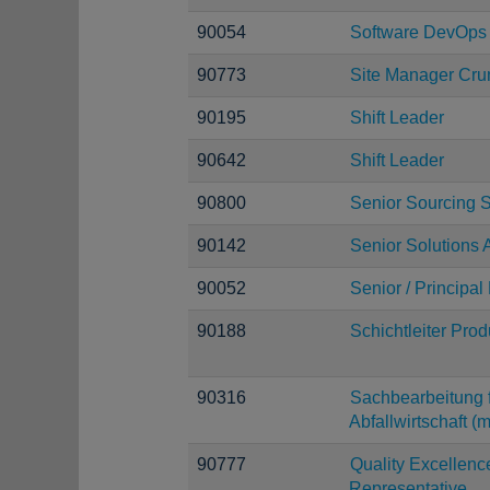
90054
Software DevOps
90773
Site Manager Cru
90195
Shift Leader
90642
Shift Leader
90800
Senior Sourcing S
90142
Senior Solutions A
90052
Senior / Principa
90188
Schichtleiter Prod
90316
Sachbearbeitung f
Abfallwirtschaft (
90777
Quality Excellen
Representative