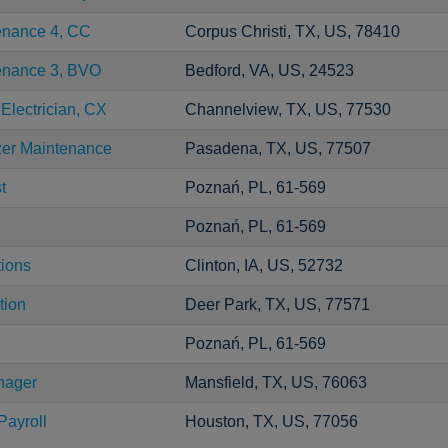
enance 4, CC
Corpus Christi, TX, US, 78410
tenance 3, BVO
Bedford, VA, US, 24523
 Electrician, CX
Channelview, TX, US, 77530
zer Maintenance
Pasadena, TX, US, 77507
t
Poznań, PL, 61-569
Poznań, PL, 61-569
tions
Clinton, IA, US, 52732
tion
Deer Park, TX, US, 77571
Poznań, PL, 61-569
nager
Mansfield, TX, US, 76063
Payroll
Houston, TX, US, 77056