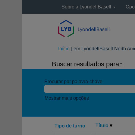
Sobre a LyondellBasell
Opor
Início
|
em LyondellBasell North Am
Buscar resultados para
"".
Procurar por palavra-chave
Mostrar mais opções
Título
Tipo de turno