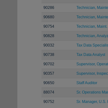
90286
Technician, Maint
90680
Technician, Main
90754
Technician, Maint.
90828
Technician, Analy
90032
Tax Data Specialis
90738
Tax Data Analyst
90702
Supervisor, Opera
90357
Supervisor, Inspec
90650
Staff Auditor
88074
Sr. Operations Ma
90752
Sr. Manager, U.S. 