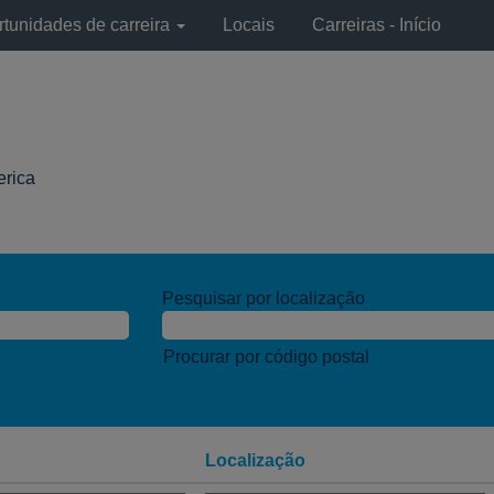
tunidades de carreira
Locais
Carreiras - Início
(página
erica
atual)
Pesquisar por localização
Procurar por código postal
Localização