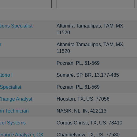
ons Specialist
Altamira Tamaulipas, TAM, MX,
11520
r
Altamira Tamaulipas, TAM, MX,
11520
Poznań, PL, 61-569
ório I
Sumaré, SP, BR, 13.177-435
Specialist
Poznań, PL, 61-569
Change Analyst
Houston, TX, US, 77056
on Technician
NASIK, NL, IN, 422113
trol Systems
Corpus Christi, TX, US, 78410
enance Analyzer, CX
Channelview, TX, US, 77530