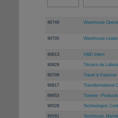
90749
Warehouse Operati
90705
Warehouse Leade
90813
VMD Intern
90829
Técnico de Laborat
90709
Travel & Expense 
90817
Transformational 
89953
Trainee - Producti
90528
Technologist, Con
90591
Technician, Maint