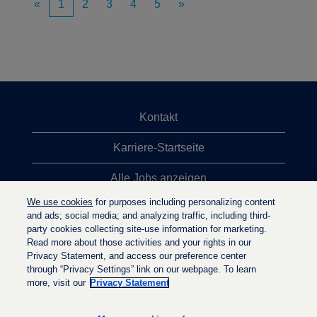
«
1
2
3
4
5
»
Kontakt
Karriere-Startseite
Alle Jobs anzeigen
We use cookies
for purposes including personalizing content
Top-Jobsuchen
and ads; social media; and analyzing traffic, including third-
party cookies collecting site-use information for marketing.
Datenschutzrichtlinie
Read more about those activities and your rights in our
Privacy Statement, and access our preference center
through “Privacy Settings” link on our webpage. To learn
more, visit our
Privacy Statement
W
W
W
i
i
i