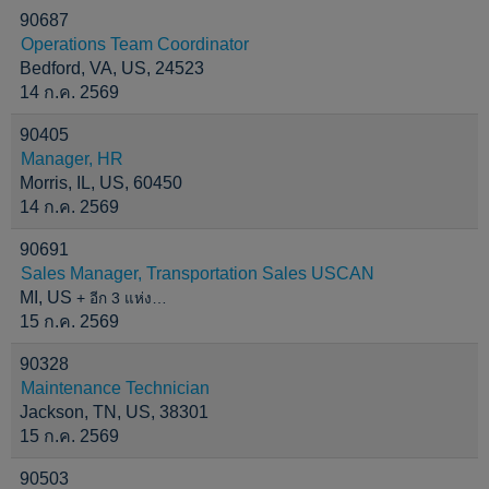
90687
Operations Team Coordinator
Bedford, VA, US, 24523
14 ก.ค. 2569
90405
Manager, HR
Morris, IL, US, 60450
14 ก.ค. 2569
90691
Sales Manager, Transportation Sales USCAN
MI, US
+ อีก 3 แห่ง…
15 ก.ค. 2569
90328
Maintenance Technician
Jackson, TN, US, 38301
15 ก.ค. 2569
90503