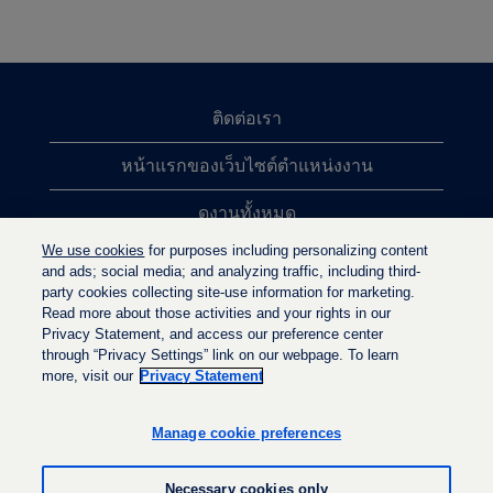
ติดต่อเรา
หน้าแรกของเว็บไซต์ตำแหน่งงาน
ดูงานทั้งหมด
We use cookies
for purposes including personalizing content
การค้นหาตำแหน่งงานยอดนิยม
and ads; social media; and analyzing traffic, including third-
party cookies collecting site-use information for marketing.
นโยบายความเป็นส่วนตัว
Read more about those activities and your rights in our
Privacy Statement, and access our preference center
through “Privacy Settings” link on our webpage. To learn
more, visit our
Privacy Statement
เ
เ
เ
ปิ
ปิ
ปิ
ด
ด
Manage cookie preferences
ด
ใ
ใ
ใ
น
น
น
แ
แ
Necessary cookies only