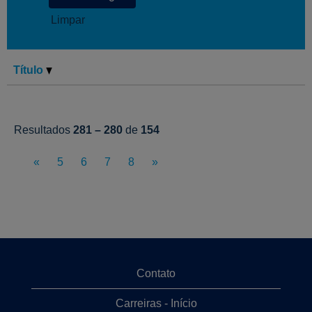
Limpar
Título
Resultados
281 – 280
de
154
«
5
6
7
8
»
Contato
Carreiras - Início