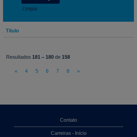
Limpar
Título
Resultados
181 – 180
de
158
«
4
5
6
7
8
»
Contato
Carreiras - Início