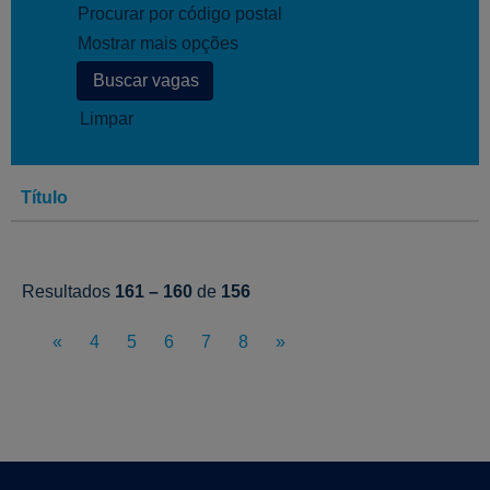
Procurar por código postal
Mostrar mais opções
Limpar
Título
Resultados
161 – 160
de
156
«
4
5
6
7
8
»